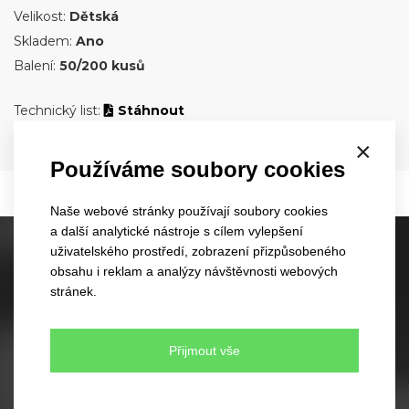
Velikost:
Dětská
Skladem:
Ano
Balení:
50/200 kusů
Technický list:
Stáhnout
×
Používáme soubory cookies
Naše webové stránky používají soubory cookies
a další analytické nástroje s cílem vylepšení
uživatelského prostředí, zobrazení přizpůsobeného
Skladové kšiltovky
obsahu i reklam a analýzy návštěvnosti webových
60 různých modelů
stránek.
350 barevných kombinací
Žádné minimální množství pro objednávku
Rychlé dodání
Přijmout vše