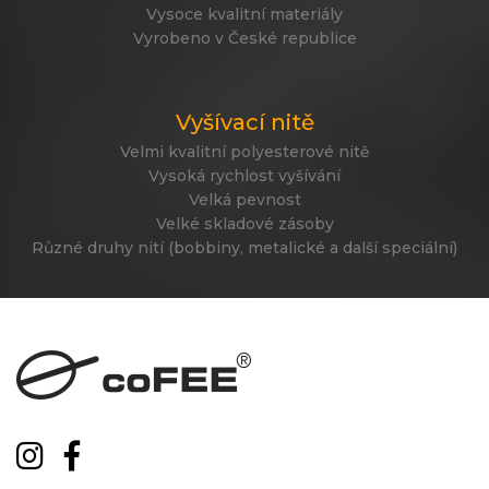
Vysoce kvalitní materiály
Vyrobeno v České republice
Vyšívací nitě
Velmi kvalitní polyesterové nitě
Vysoká rychlost vyšívání
Velká pevnost
Velké skladové zásoby
Různé druhy nití (bobbiny, metalické a další speciální)