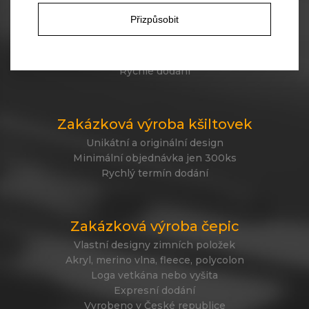
Skladové čepice
Přizpůsobit
45 různých modelů
330 barevných kombinací
Váš vlastní design čepic
Rychlé dodání
Zakázková výroba kšiltovek
Unikátní a originální design
Minimální objednávka jen 300ks
Rychlý termín dodání
Zakázková výroba čepic
Vlastní designy zimních položek
Akryl, merino vlna, fleece, polycolon
Loga vetkána nebo vyšita
Expresní dodání
Vyrobeno v České republice