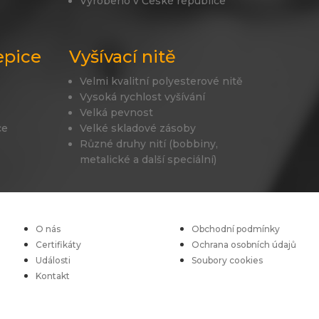
Vyrobeno v České republice
epice
Vyšívací nitě
Velmi kvalitní polyesterové nitě
Vysoká rychlost vyšívání
Velká pevnost
ce
Velké skladové zásoby
Různé druhy nití (bobbiny,
metalické a další speciální)
O nás
Obchodní podmínky
Certifikáty
Ochrana osobních údajů
Události
Soubory cookies
Kontakt