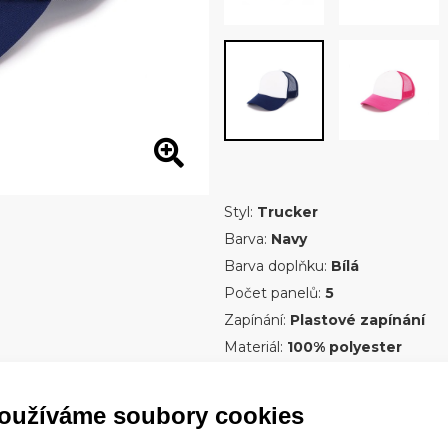
Styl:
Trucker
Barva:
Navy
Barva doplňku:
Bílá
Počet panelů:
5
Zapínání:
Plastové zapínání
Materiál:
100% polyester
Čelo:
Polyesterová pěna
Kšilt:
Standardní
oužíváme soubory cookies
Specifikace:
Stylová dětská tr