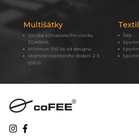
Multišátky
Texti
Výroba schvalovacího vzorku
Šály
ZDARMA
Sporto
Minimum 100 ks od designu
Sporto
Možnost expresního dodání 2-3
Sporto
týdnů