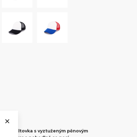
×
ucker kšiltovka s vyztuženým pěnovým