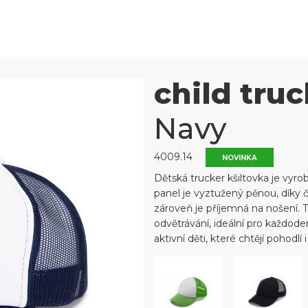
child truc
Navy
4009.14
NOVINKA
Dětská trucker kšiltovka je vyr
panel je vyztužený pěnou, díky 
zároveň je příjemná na nošení. T
odvětrávání, ideální pro každoden
aktivní děti, které chtějí pohodlí i 