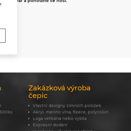
 drží tvar a pohodlně se nosí.
e
a
Zakázková výroba
čepic
n
Vlastní designy zimních položek
 300ks
Akryl, merino vlna, fleece, polycolon
Loga vetkána nebo vyšita
Expresní dodání