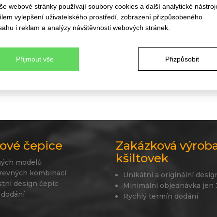
předním panelem, která skvěle
še webové stránky používají soubory cookies a další analytické nástroj
Velikost:
Dětská
cílem vylepšení uživatelského prostředí, zobrazení přizpůsobeného
Skladem:
Ano
sahu i reklam a analýzy návštěvnosti webových stránek.
Balení:
50/200 kusů
Přijmout vše
Přizpůsobit
Technický list:
Stáhnout
ové čepice
Zakázková výrob
kšiltovek
ných modelů
revných kombinací
Unikátní a originální desig
stní design čepic
Minimální objednávka jen
 dodání
Rychlý termín dodání