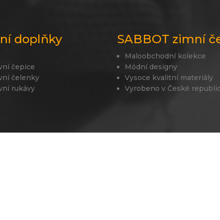
lní doplňky
SABBOT zimní č
Maloobchodní kolekce
vní čepice
Módní designy
vní čelenky
Vysoce kvalitní materiály
vní rukávy
Vyrobeno v České republi