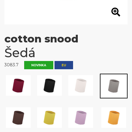
cotton snood
Šedá
3083.7
NOVINKA
EU