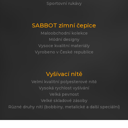
Sportovní rukávy
SABBOT zimní čepice
Maloobchodní kolekce
Módní designy
Vysoce kvalitní materiály
Vyrobeno v České republice
Vyšívací nitě
Velmi kvalitní polyesterové nitě
Vysoká rychlost vyšívání
Velká pevnost
Velké skladové zásoby
Různé druhy nití (bobbiny, metalické a další speciální)