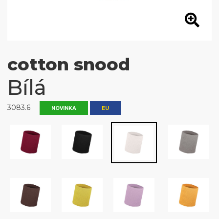
cotton snood
Bílá
3083.6
NOVINKA
EU