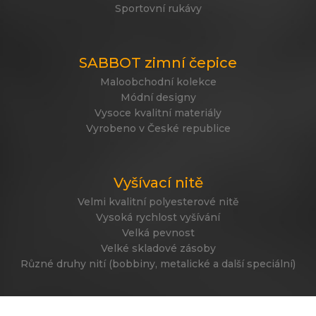
Sportovní rukávy
SABBOT zimní čepice
Maloobchodní kolekce
Módní designy
Vysoce kvalitní materiály
Vyrobeno v České republice
Vyšívací nitě
Velmi kvalitní polyesterové nitě
Vysoká rychlost vyšívání
Velká pevnost
Velké skladové zásoby
Různé druhy nití (bobbiny, metalické a další speciální)