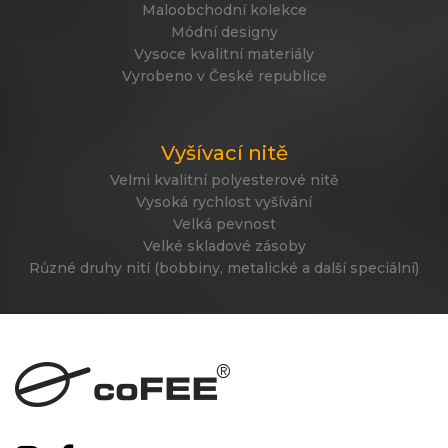
Maloobchodní kolekce
Módní designy
Vysoce kvalitní materiály
Vyrobeno v České republice
Vyšívací nitě
Velmi kvalitní polyesterové nitě
Vysoká rychlost vyšívání
Velká pevnost
Velké skladové zásoby
Různé druhy nití (bobbiny, metalické a další speciální)