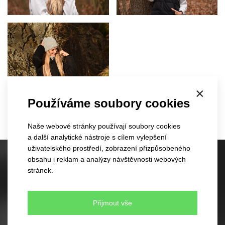
×
Používáme soubory cookies
Naše webové stránky používají soubory cookies
a další analytické nástroje s cílem vylepšení
uživatelského prostředí, zobrazení přizpůsobeného
obsahu i reklam a analýzy návštěvnosti webových
Skladové kšiltovky
stránek.
60 různých modelů
350 barevných kombinací
Žádné minimální množství pro objednávku
Přijmout vše
Rychlé dodání