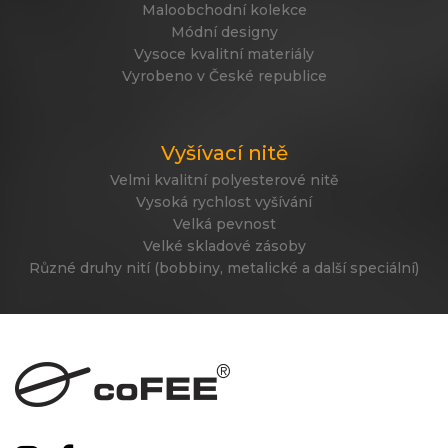
Maloobchodní kolekce
Módní designy
Vysoce kvalitní materiály
Vyrobeno v České republice
Vyšívací nitě
Velmi kvalitní polyesterové nitě
Vysoká rychlost vyšívání
Velká pevnost
Velké skladové zásoby
Různé druhy nití (bobbiny, metalické a další speciální)