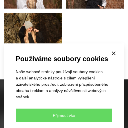
×
Používáme soubory cookies
Naše webové stránky používají soubory cookies
a další analytické nástroje s cílem vylepšení
uživatelského prostředí, zobrazení přizpůsobeného
obsahu i reklam a analýzy návštěvnosti webových
Skladové kšiltovky
stránek.
60 různých modelů
350 barevných kombinací
Žádné minimální množství pro objednávku
Přijmout vše
Rychlé dodání