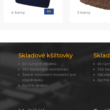
EU
4 barvy
3 barvy
Skladové kšiltovky
Sklad
60 různých modelů
45 růz
350 barevných kombinací
330 ba
Žádné minimální množství pro
Váš vla
objednávku
Rychlé
Rychlé dodání