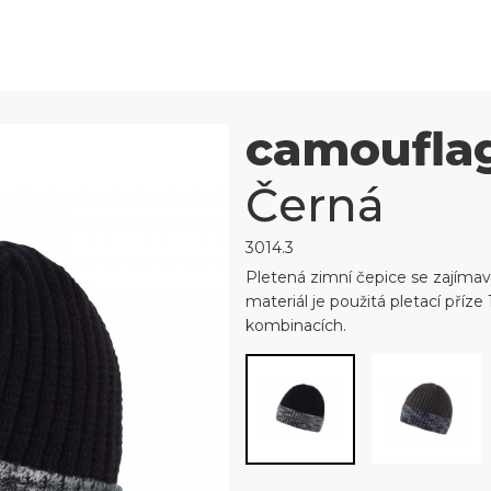
camoufla
Černá
3014.3
Pletená zimní čepice se zajíma
materiál je použitá pletací příz
kombinacích.