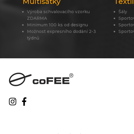
Multišátky
Texti
Výroba schvalovacího vzorku
Šály
ZDARMA
Sporto
Minimum 100 ks od designu
Sporto
Možnost expresního dodání 2-3
Sporto
týdnů