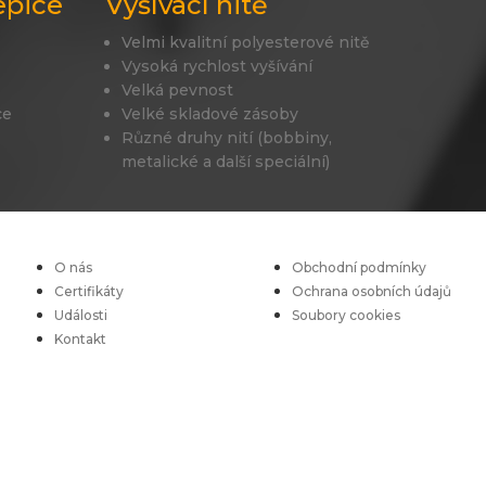
epice
Vyšívací nitě
Velmi kvalitní polyesterové nitě
Vysoká rychlost vyšívání
Velká pevnost
ce
Velké skladové zásoby
Různé druhy nití (bobbiny,
metalické a další speciální)
O nás
Obchodní podmínky
Certifikáty
Ochrana osobních údajů
Události
Soubory cookies
Kontakt