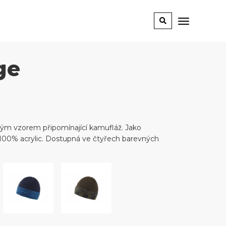
ge
vým vzorem připomínající kamufláž. Jako
e 100% acrylic. Dostupná ve čtyřech barevných