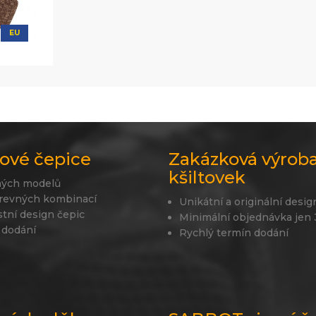
EU
ové čepice
Zakázková výrob
kšiltovek
ných modelů
revných kombinací
Unikátní a originální desig
stní design čepic
Minimální objednávka jen
 dodání
Rychlý termín dodání