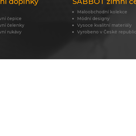
lní doplňky
SABBOT zimní č
Maloobchodní kolekce
vní čepice
Módní designy
vní čelenky
Vysoce kvalitní materiály
vní rukávy
Vyrobeno v České republi