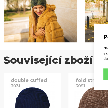
P
Na
s 
Související zboží
ob
double cuffed
fold street
3031
3051