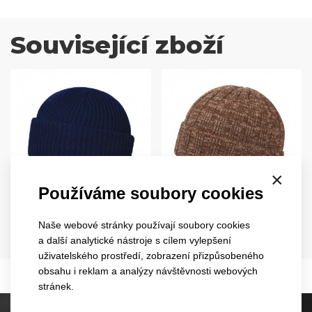
Související zboží
×
Používáme soubory cookies
double cuffed
fold street
3031
3051
Naše webové stránky používají soubory cookies
EU
EU
a další analytické nástroje s cílem vylepšení
4 barvy
3 barvy
uživatelského prostředí, zobrazení přizpůsobeného
obsahu i reklam a analýzy návštěvnosti webových
stránek.