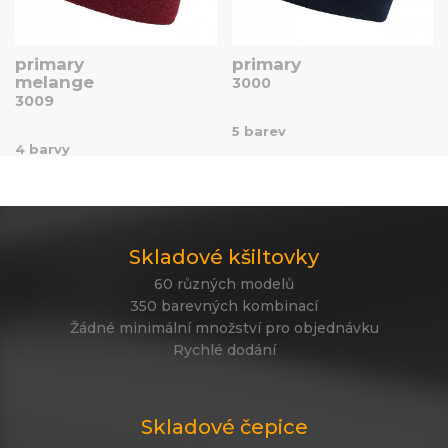
primary
primary
melange
3000
3009
5 barev
4 barvy
Skladové kšiltovky
60 různých modelů
350 barevných kombinací
Žádné minimální množství pro objednávku
Rychlé dodání
Skladové čepice