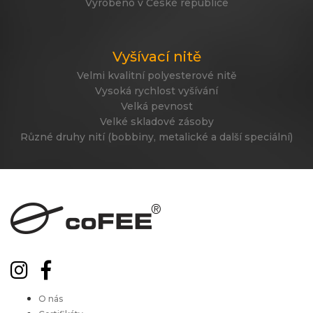
Vyrobeno v České republice
Vyšívací nitě
Velmi kvalitní polyesterové nitě
Vysoká rychlost vyšívání
Velká pevnost
Velké skladové zásoby
Různé druhy nití (bobbiny, metalické a další speciální)
O nás