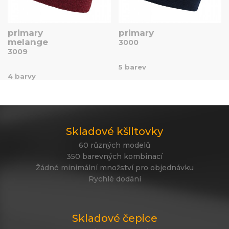
primary
primary
melange
3000
3009
5 barev
4 barvy
Skladové kšiltovky
60 různých modelů
350 barevných kombinací
Žádné minimální množství pro objednávku
Rychlé dodání
Skladové čepice