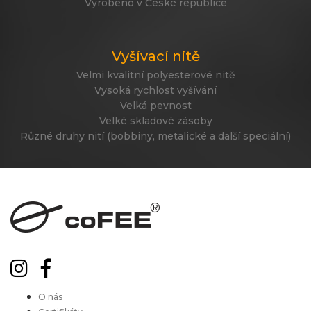
Vyrobeno v České republice
Vyšívací nitě
Velmi kvalitní polyesterové nitě
Vysoká rychlost vyšívání
Velká pevnost
Velké skladové zásoby
Různé druhy nití (bobbiny, metalické a další speciální)
O nás