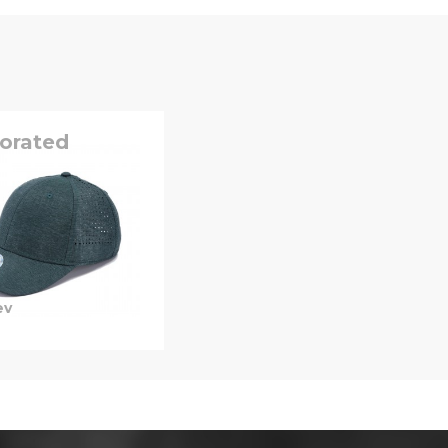
forated
0
ev