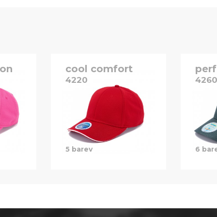
ion
cool comfort
per
4220
426
5 barev
6 bar