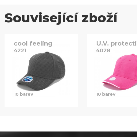
Související zboží
cool feeling
U.V. protect
4221
4028
10 barev
10 barev