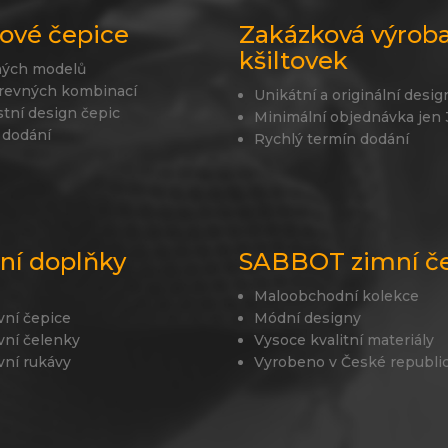
ové čepice
Zakázková výrob
kšiltovek
ných modelů
revných kombinací
Unikátní a originální desig
stní design čepic
Minimální objednávka jen
 dodání
Rychlý termín dodání
lní doplňky
SABBOT zimní č
Maloobchodní kolekce
vní čepice
Módní designy
vní čelenky
Vysoce kvalitní materiály
vní rukávy
Vyrobeno v České republi