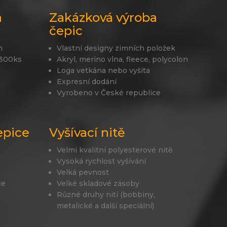
a
Zakázková výroba
čepic
n
Vlastní designy zimních položek
 300ks
Akryl, merino vlna, fleece, polycolon
Loga vetkána nebo vyšita
Expresní dodání
Vyrobeno v České republice
epice
Vyšívací nitě
Velmi kvalitní polyesterové nitě
Vysoká rychlost vyšívání
Velká pevnost
ce
Velké skladové zásoby
Různé druhy nití (bobbiny,
metalické a další speciální)