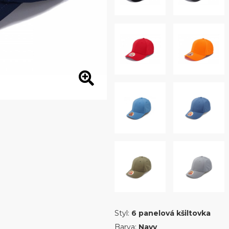
Styl:
6 panelová kšiltovka
Barva:
Navy