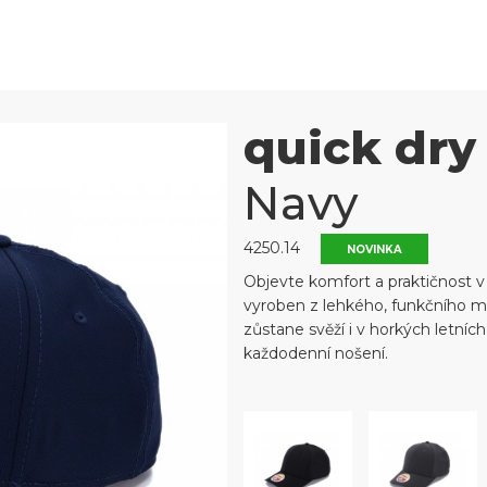
quick dry
Navy
4250.14
NOVINKA
Objevte komfort a praktičnost v
vyroben z lehkého, funkčního ma
zůstane svěží i v horkých letních
každodenní nošení.