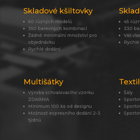
Skladové kšiltovky
Sklad
60 různých modelů
45 růz
350 barevných kombinací
330 ba
Žádné minimální množství pro
Váš vla
objednávku
Rychlé
Rychlé dodání
Multišátky
Texti
Výroba schvalovacího vzorku
Šály
ZDARMA
Sporto
Minimum 100 ks od designu
Sporto
Možnost expresního dodání 2-3
Sporto
týdnů