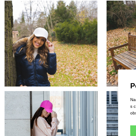
P
Na
s 
ob