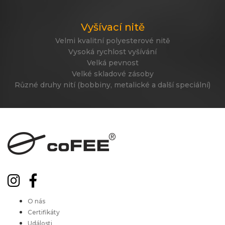
Vyšívací nitě
Velmi kvalitní polyesterové nitě
Vysoká rychlost vyšívání
Velká pevnost
Velké skladové zásoby
Různé druhy nití (bobbiny, metalické a další speciální)
O nás
Certifikáty
Události