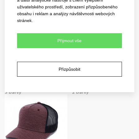
uživatelského prostředí, zobrazení přizpůsobeného
5 barev
7 barev
obsahu i reklam a analýzy návštěvnosti webových
stránek.
Přijmout vše
Přizpůsobit
new meshfit
army mesh
4022
4038
3 barvy
2 barvy