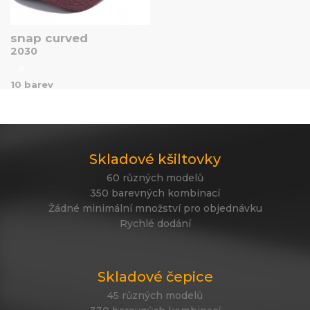
snap curved
2030
B
10 barev
Skladové kšiltovky
60 různých modelů
350 barevných kombinací
Žádné minimální množství pro objednávku
Rychlé dodání
Skladové čepice
45 různých modelů