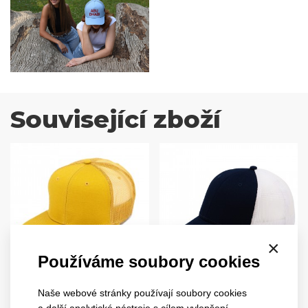
Související zboží
×
Používáme soubory cookies
snap mesh
new mesh
2025
4021
Naše webové stránky používají soubory cookies
a další analytické nástroje s cílem vylepšení