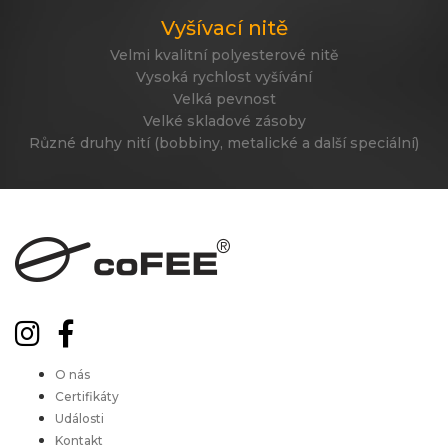
Vyšívací nitě
Velmi kvalitní polyesterové nitě
Vysoká rychlost vyšívání
Velká pevnost
Velké skladové zásoby
Různé druhy nití (bobbiny, metalické a další speciální)
O nás
Certifikáty
Události
Kontakt