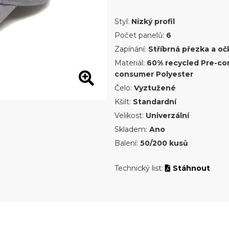
Styl:
Nízký profil
Počet panelů:
6
Zapínání:
Stříbrná přezka a oč
Materiál:
60% recycled Pre-co
consumer Polyester
Čelo:
Vyztužené
Kšilt:
Standardní
Velikost:
Univerzální
Skladem:
Ano
Balení:
50/200 kusů
Technický list:
Stáhnout