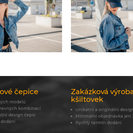
ové čepice
Zakázková výrob
kšiltovek
ných modelů
revných kombinací
Unikátní a originální desig
stní design čepic
Minimální objednávka jen
 dodání
Rychlý termín dodání