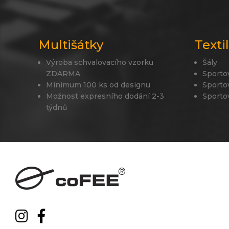
Multišátky
Texti
Výroba schvalovacího vzorku
Šály
ZDARMA
Sporto
Minimum 100 ks od designu
Sporto
Možnost expresního dodání 2-3
Sporto
týdnů