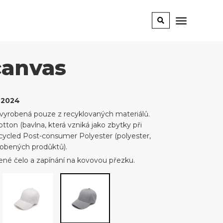
canvas
 2024
je vyrobená pouze z recyklovaných materiálů.
on (bavlna, která vzniká jako zbytky při
cycled Post-consumer Polyester (polyester,
yrobených prodůktů).
užené čelo a zapínání na kovovou přezku.