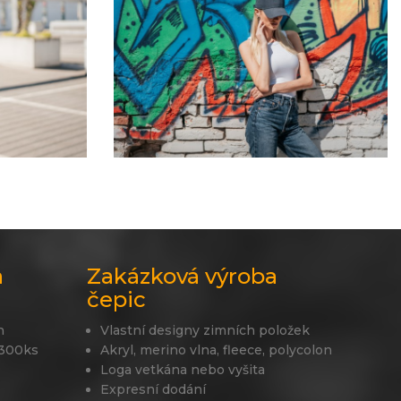
a
Zakázková výroba
čepic
n
Vlastní designy zimních položek
 300ks
Akryl, merino vlna, fleece, polycolon
Loga vetkána nebo vyšita
Expresní dodání