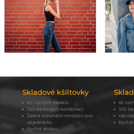
Skladové kšiltovky
Sklad
60 různých modelů
45 růz
350 barevných kombinací
330 ba
Žádné minimální množství pro
Váš vla
objednávku
Rychlé
Rychlé dodání