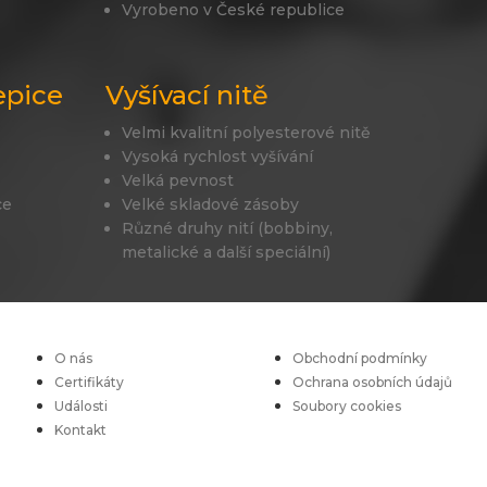
Vyrobeno v České republice
epice
Vyšívací nitě
Velmi kvalitní polyesterové nitě
Vysoká rychlost vyšívání
Velká pevnost
ce
Velké skladové zásoby
Různé druhy nití (bobbiny,
metalické a další speciální)
O nás
Obchodní podmínky
Certifikáty
Ochrana osobních údajů
Události
Soubory cookies
Kontakt