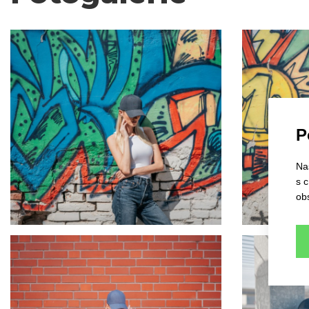
P
Na
s 
ob