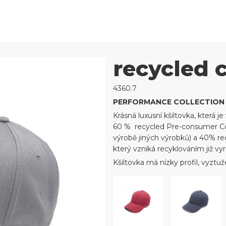
recycled 
4360.7
PERFORMANCE COLLECTION
Krásná luxusní kšiltovka, která 
60 % recycled Pre-consumer Cott
výrobě jiných výrobků) a 40% re
který vzniká recyklováním již v
Kšiltovka má nízky profil, vyzt