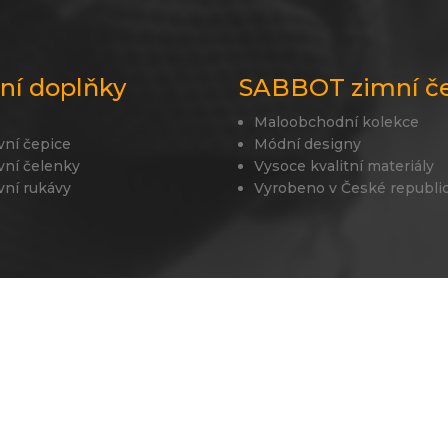
lní doplňky
SABBOT zimní č
Maloobchodní kolekce
vní čepice
Módní designy
vní čelenky
Vysoce kvalitní materiály
vní rukávy
Vyrobeno v České republi