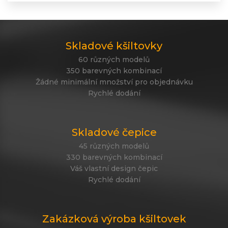
Skladové kšiltovky
60 různých modelů
350 barevných kombinací
Žádné minimální množství pro objednávku
Rychlé dodání
Skladové čepice
45 různých modelů
330 barevných kombinací
Váš vlastní design čepic
Rychlé dodání
Zakázková výroba kšiltovek