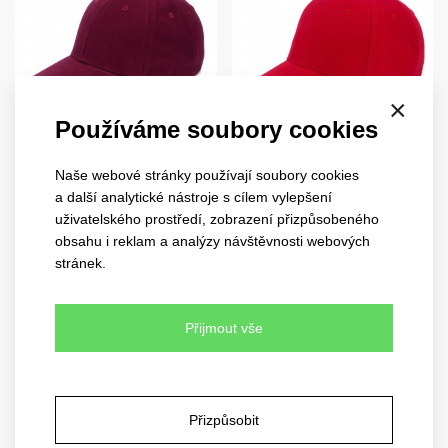
×
Používáme soubory cookies
heavy
classic
Naše webové stránky používají soubory cookies
sandwich
1926
2099
a další analytické nástroje s cílem vylepšení
uživatelského prostředí, zobrazení přizpůsobeného
9 barev
obsahu i reklam a analýzy návštěvnosti webových
15 barev
stránek.
Přijmout vše
Přizpůsobit