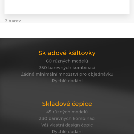
washed light
4031
7 barev
Skladové kšiltovky
60 různých modelů
350 barevných kombinací
Žádné minimální množství pro objednávku
Rychlé dodání
Skladové čepice
45 různých modelů
330 barevných kombinací
Váš vlastní design čepic
Rychlé dodání