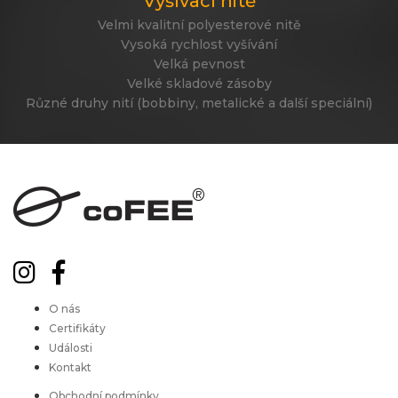
Vyšívací nitě
Velmi kvalitní polyesterové nitě
Vysoká rychlost vyšívání
Velká pevnost
Velké skladové zásoby
Různé druhy nití (bobbiny, metalické a další speciální)
O nás
Certifikáty
Události
Kontakt
Obchodní podmínky