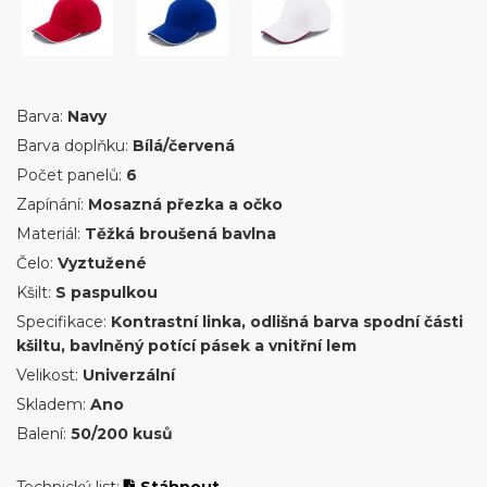
Barva:
Navy
Barva doplňku:
Bílá/červená
Počet panelů:
6
Zapínání:
Mosazná přezka a očko
Materiál:
Těžká broušená bavlna
Čelo:
Vyztužené
Kšilt:
S paspulkou
Specifikace:
Kontrastní linka, odlišná barva spodní části
kšiltu, bavlněný potící pásek a vnitřní lem
Velikost:
Univerzální
Skladem:
Ano
Balení:
50/200 kusů