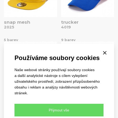
snap mesh
trucker
2025
4019
5 barev
9 barev
×
Používáme soubory cookies
Naše webové stránky používají soubory cookies
a další analytické nástroje s cílem vylepšení
uživatelského prostředí, zobrazení přizpůsobeného
obsahu i reklam a analýzy návštěvnosti webových
stránek.
new meshfit
army mesh
4022
4038
Přijmout vše
3 barvy
2 barvy