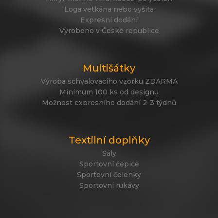
Loga vetkána nebo vyšita
Expresní dodání
Vyrobeno v České republice
Multišátky
Výroba schvalovacího vzorku ZDARMA
Minimum 100 ks od designu
Možnost expresního dodání 2-3 týdnů
Textilní doplňky
Šály
Sportovní čepice
Sportovní čelenky
Sportovní rukávy