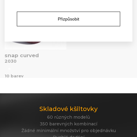
Přizpůsobit
snap curved
2030
B
10 barev
Skladové kšiltovky
60 různých modelů
350 barevných kombinací
Žádné minimální množství pro objednávku