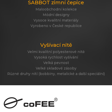
SABBOT zimní čepice
Maloobchodní kolekce
Módní designy
Vysoce kvalitní materiály
Vyrobeno v České republice
Vyšívací nitě
Velmi kvalitní polyesterové nitě
Vysoká rychlost vyšívání
Velká pevnost
Velké skladové zásoby
Různé druhy nití (bobbiny, metalické a další speciální)