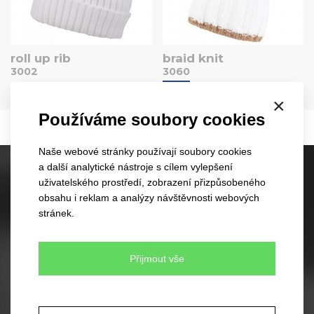
roll up rib
braid knit
3002
3060
EU
×
1 barva
4 barvy
Používáme soubory cookies
Naše webové stránky používají soubory cookies
a další analytické nástroje s cílem vylepšení
Skladové kšiltovky
uživatelského prostředí, zobrazení přizpůsobeného
obsahu i reklam a analýzy návštěvnosti webových
60 různých modelů
stránek.
350 barevných kombinací
Žádné minimální množství pro objednávku
Rychlé dodání
Přijmout vše
Skladové čepice