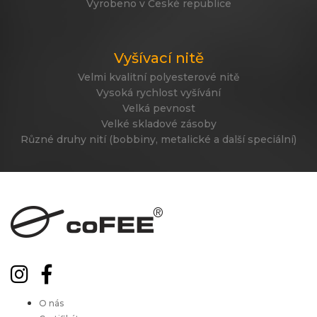
Vyrobeno v České republice
Vyšívací nitě
Velmi kvalitní polyesterové nitě
Vysoká rychlost vyšívání
Velká pevnost
Velké skladové zásoby
Různé druhy nití (bobbiny, metalické a další speciální)
O nás