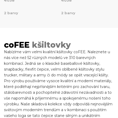
4038
4038
2 barvy
2 barvy
coFEE
kšiltovky
Nabízíme vám velmi kvalitní kšiltovky coFEE. Naleznete u
nás více než 52 různých modelů ve 310 barevných
kombinací. Jedná se o klasické baseballové kšiltovky,
snapbacky, flexfit čepice, velmi oblíbené kšiltovky stylu
trucker, military a army či do módy se opět vracející kšilty.
Pro výrobu používáme vysoce kvalitní a moderní materiály,
které podléhají nejpřísnějším kritériím pro zachování tvaru,
stálobarevnosti a pochopitelně zdravotní nezávadnosti a to
vše napomáhá k příjemnému a spokojenému nošení toho
výrobku. Naše skladová kolekce vždy odpovídá nejnovějším
světovým moderním trendům a v kombinaci s použitím
vašeho loga se tato čepice stane silným a unikátním