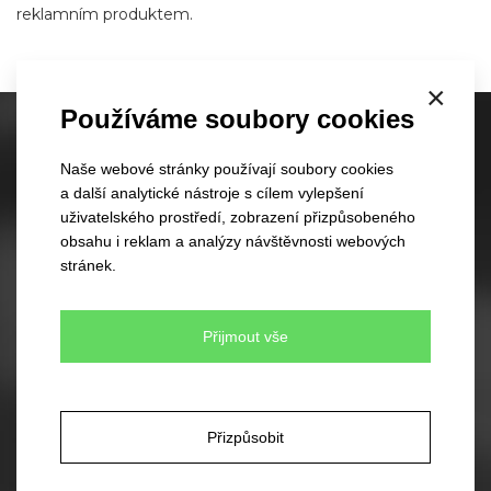
reklamním produktem.
×
Používáme soubory cookies
Skladové kšiltovky
Naše webové stránky používají soubory cookies
60 různých modelů
a další analytické nástroje s cílem vylepšení
350 barevných kombinací
uživatelského prostředí, zobrazení přizpůsobeného
Žádné minimální množství pro objednávku
obsahu i reklam a analýzy návštěvnosti webových
Rychlé dodání
stránek.
Skladové čepice
Přijmout vše
45 různých modelů
330 barevných kombinací
Váš vlastní design čepic
Rychlé dodání
Přizpůsobit