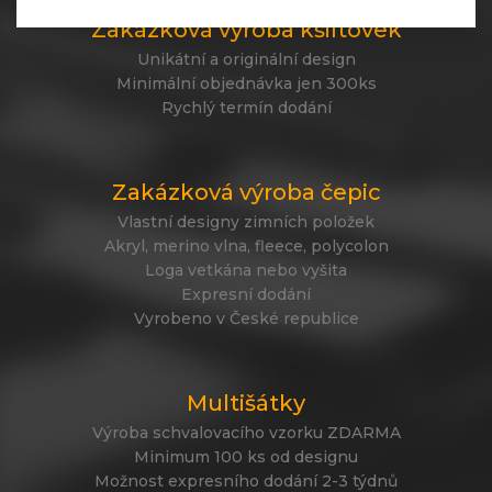
Zakázková výroba kšiltovek
Unikátní a originální design
Minimální objednávka jen 300ks
Rychlý termín dodání
Zakázková výroba čepic
Vlastní designy zimních položek
Akryl, merino vlna, fleece, polycolon
Loga vetkána nebo vyšita
Expresní dodání
Vyrobeno v České republice
Multišátky
Výroba schvalovacího vzorku ZDARMA
Minimum 100 ks od designu
Možnost expresního dodání 2-3 týdnů