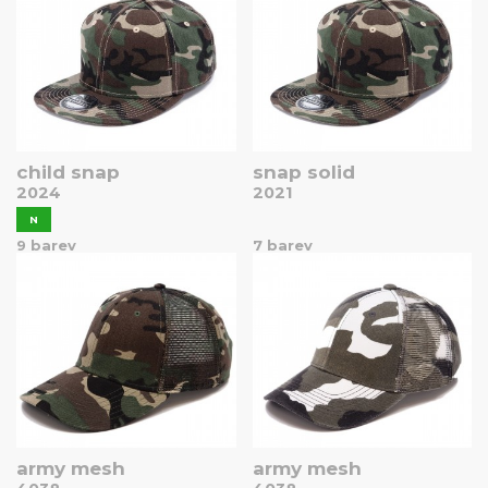
child snap
snap solid
2024
2021
N
9 barev
7 barev
army mesh
army mesh