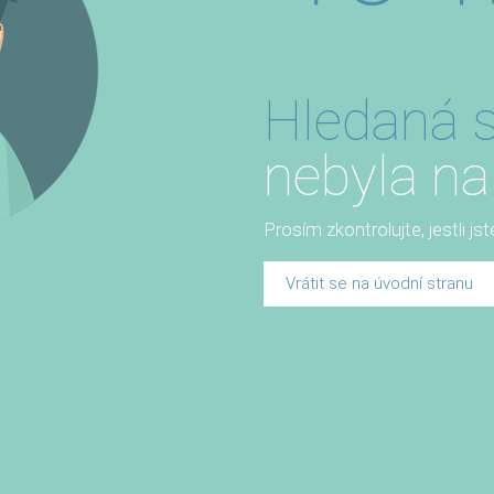
Hledaná s
nebyla na
Prosím zkontrolujte, jestli js
Vrátit se na úvodní stranu