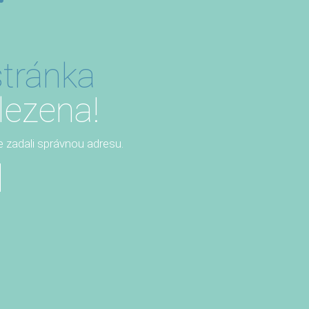
tránka
lezena!
te zadali správnou adresu.