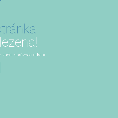
tránka
lezena!
te zadali správnou adresu.