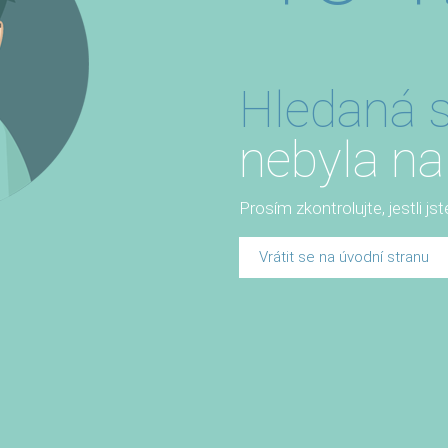
Hledaná s
nebyla na
Prosím zkontrolujte, jestli js
Vrátit se na úvodní stranu