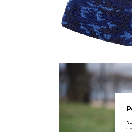
P
Na
s 