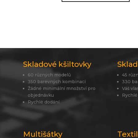
Skladové kšiltovky
Sklad
60 různých modelů
45 růz
350 barevných kombinací
330 ba
Žádné minimální množství pro
Váš vla
objednávku
Rychlé
Rychlé dodání
Multišátky
Texti