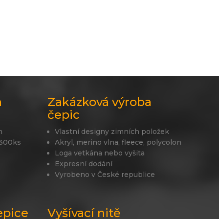
a
Zakázková výroba
čepic
n
Vlastní designy zimních položek
 300ks
Akryl, merino vlna, fleece, polycolon
Loga vetkána nebo vyšita
Expresní dodání
Vyrobeno v České republice
epice
Vyšívací nitě