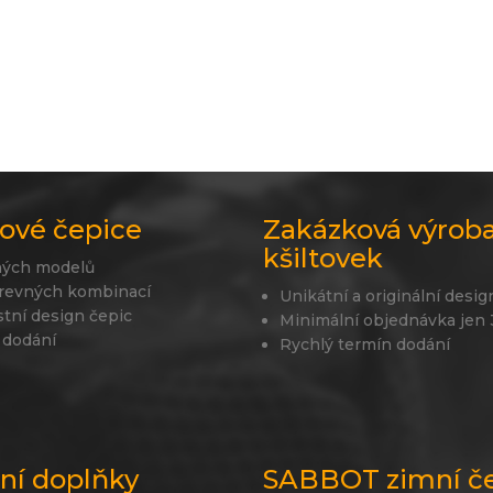
ové čepice
Zakázková výrob
kšiltovek
ných modelů
revných kombinací
Unikátní a originální desig
stní design čepic
Minimální objednávka jen
 dodání
Rychlý termín dodání
lní doplňky
SABBOT zimní č