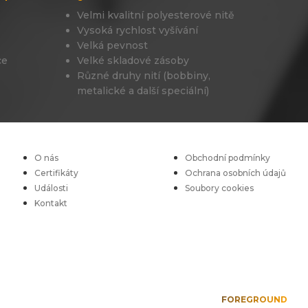
Velmi kvalitní polyesterové nitě
Vysoká rychlost vyšívání
Velká pevnost
ce
Velké skladové zásoby
Různé druhy nití (bobbiny,
metalické a další speciální)
O nás
Obchodní podmínky
Certifikáty
Ochrana osobních údajů
Události
Soubory cookies
Kontakt
FOREGROUND