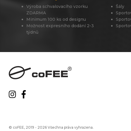
Výroba schvalovacího vzorku
Šály
ZDARMA
Sporto
Minimum 100 ks od designu
Sporto
Možnost expresního dodání 2-3
Sporto
týdnů
© coFEE, 2019 - 2026 Všechna práva vyhrazena.