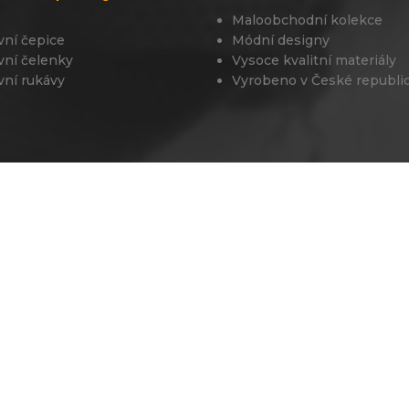
Maloobchodní kolekce
vní čepice
Módní designy
vní čelenky
Vysoce kvalitní materiály
vní rukávy
Vyrobeno v České republi