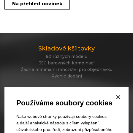
Na přehled novinek
Skladové kšiltovky
60 různých modelů
350 barevných kombinací
Žádné minimální množství pro objednávku
Rychlé dodání
×
Skladové čepice
Používáme soubory cookies
45 různých modelů
330 barevných kombinací
Naše webové stránky používají soubory cookies
Váš vlastní design čepic
a další analytické nástroje s cílem vylepšení
Rychlé dodání
uživatelského prostředí, zobrazení přizpůsobeného