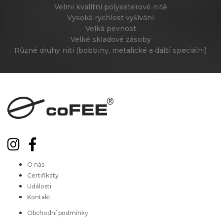
Velmi kvalitní polyesterové nitě
Vysoká rychlost vyšívání
Velká pevnost
Velké skladové zásoby
Různé druhy nití (bobbiny, metalické a další speciální)
O nás
Certifikáty
Události
Kontakt
Obchodní podmínky