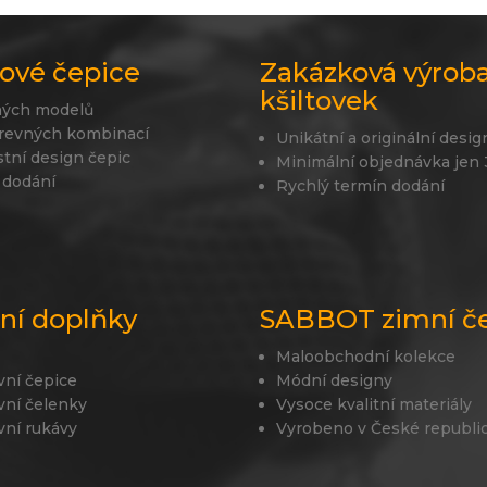
ové čepice
Zakázková výrob
kšiltovek
ných modelů
revných kombinací
Unikátní a originální desig
stní design čepic
Minimální objednávka jen
 dodání
Rychlý termín dodání
lní doplňky
SABBOT zimní č
Maloobchodní kolekce
vní čepice
Módní designy
vní čelenky
Vysoce kvalitní materiály
vní rukávy
Vyrobeno v České republi