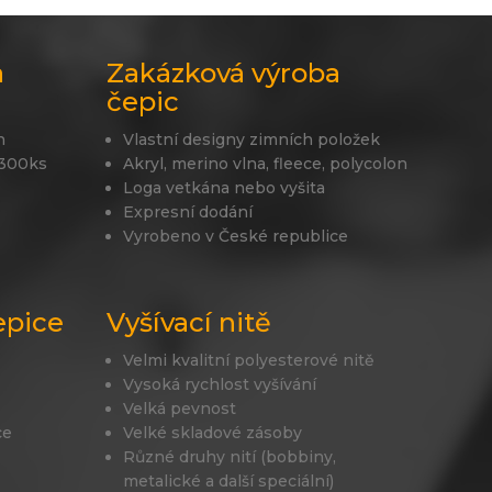
a
Zakázková výroba
čepic
n
Vlastní designy zimních položek
 300ks
Akryl, merino vlna, fleece, polycolon
Loga vetkána nebo vyšita
Expresní dodání
Vyrobeno v České republice
epice
Vyšívací nitě
Velmi kvalitní polyesterové nitě
Vysoká rychlost vyšívání
Velká pevnost
ce
Velké skladové zásoby
Různé druhy nití (bobbiny,
metalické a další speciální)