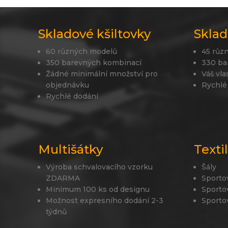
Skladové kšiltovky
Sklad
60 různých modelů
45 růz
350 barevných kombinací
330 ba
Žádné minimální množství pro
Váš vla
objednávku
Rychlé
Rychlé dodání
Multišátky
Texti
Výroba schvalovacího vzorku
Šály
ZDARMA
Sporto
Minimum 100 ks od designu
Sporto
Možnost expresního dodání 2-3
Sporto
týdnů