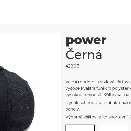
power
Černá
4280.3
Velmi moderní a stylová kšiltov
vysoce kvalitní funkční polyste
vysokou pevností. Kšiltovka má v
Rychleschnoucí a antibakteriální
panely.
Výborná kšiltovka ke sportovní 