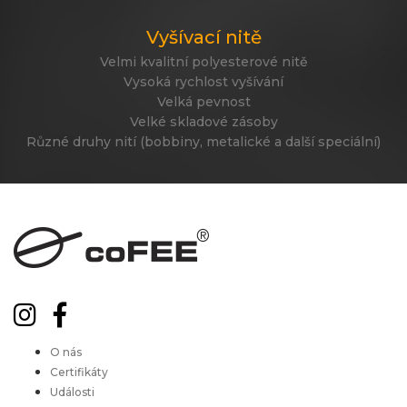
Vyšívací nitě
Velmi kvalitní polyesterové nitě
Vysoká rychlost vyšívání
Velká pevnost
Velké skladové zásoby
Různé druhy nití (bobbiny, metalické a další speciální)
O nás
Certifikáty
Události