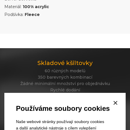
Materiál:
100% acrylic
Podšívka:
Fleece
Skladové kšiltovky
60 různých modelů
350 barevných kombinací
Žádné minimální množství pro objednávku
Rychlé dodání
×
Používáme soubory cookies
Skladové čepice
45 různých modelů
Naše webové stránky používají soubory cookies
330 barevných kombinací
a další analytické nástroje s cílem vylepšení