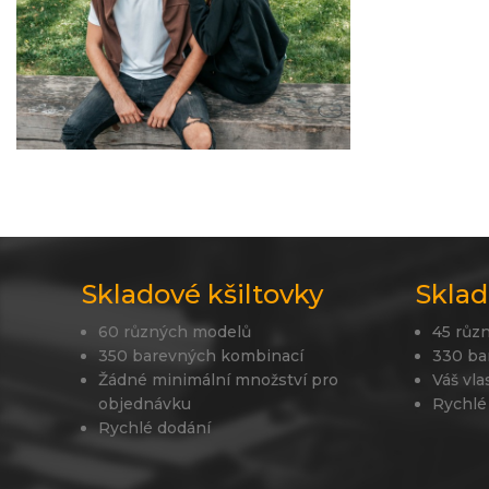
Skladové kšiltovky
Sklad
60 různých modelů
45 růz
350 barevných kombinací
330 ba
Žádné minimální množství pro
Váš vla
objednávku
Rychlé
Rychlé dodání