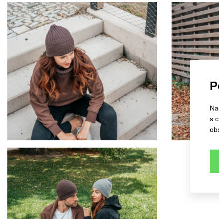
P
Na
s 
ob