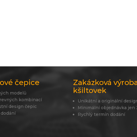
ové čepice
Zakázková výrob
kšiltovek
ných modelů
revných kombinací
Unikátní a originální desig
stní design čepic
Minimální objednávka jen
 dodání
Rychlý termín dodání