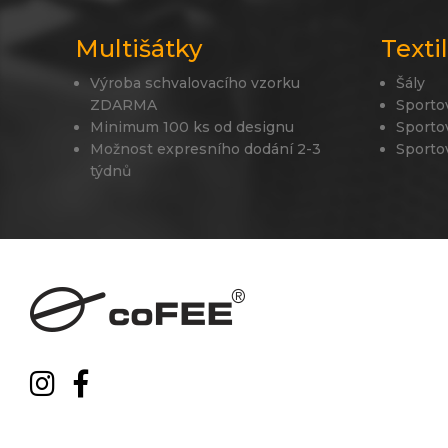
Multišátky
Texti
Výroba schvalovacího vzorku
Šály
ZDARMA
Sporto
Minimum 100 ks od designu
Sporto
Možnost expresního dodání 2-3
Sporto
týdnů