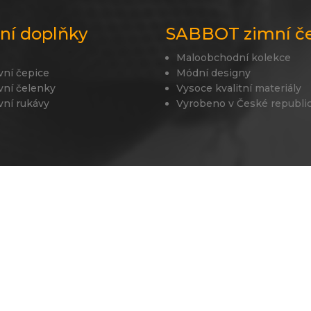
lní doplňky
SABBOT zimní č
Maloobchodní kolekce
vní čepice
Módní designy
vní čelenky
Vysoce kvalitní materiály
vní rukávy
Vyrobeno v České republi