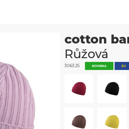
cotton b
Růžová
3063.25
NOVINKA
EU