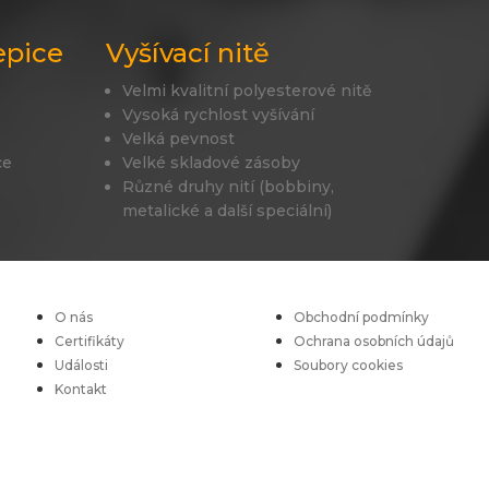
epice
Vyšívací nitě
Velmi kvalitní polyesterové nitě
Vysoká rychlost vyšívání
Velká pevnost
ce
Velké skladové zásoby
Různé druhy nití (bobbiny,
metalické a další speciální)
O nás
Obchodní podmínky
Certifikáty
Ochrana osobních údajů
Události
Soubory cookies
Kontakt