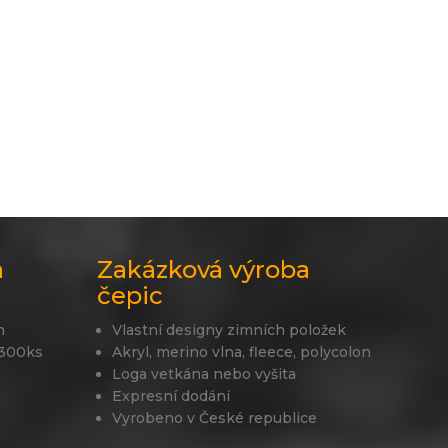
a
Zakázková výroba
čepic
n
Vlastní designy zimních položek
 300ks
Akryl, merino vlna, fleece, polycolon
Loga vetkána nebo vyšita
Expresní dodání
Vyrobeno v České republice