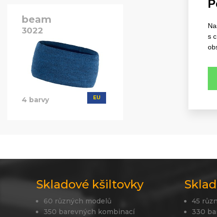
P
beam
Na
3022
s 
ob
EU
4 barvy
Skladové kšiltovky
Sklad
60 různých modelů
45 růz
350 barevných kombinací
330 ba