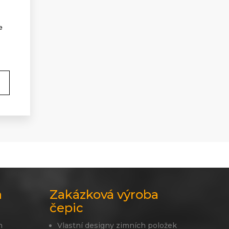
e
a
Zakázková výroba
čepic
n
Vlastní designy zimních položek