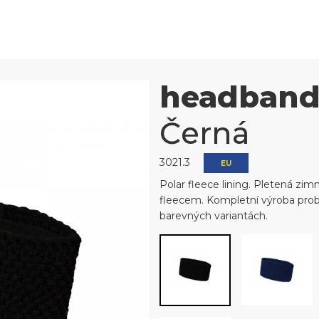
headban
Černá
3021.3
EU
Polar fleece lining. Pletená zimn
fleecem. Kompletní výroba probí
barevných variantách.