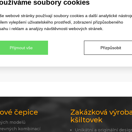
oužíváme soubory cookies
še webové stránky používají soubory cookies a další analytické nástroj
cílem vylepšení uživatelského prostředí, zobrazení přizpůsobeného
sahu i reklam a analýzy návštěvnosti webových stránek.
Přijmout vše
Přizpůsobit
ové čepice
Zakázková výrob
kšiltovek
ných modelů
revných kombinací
Unikátní a originální desig