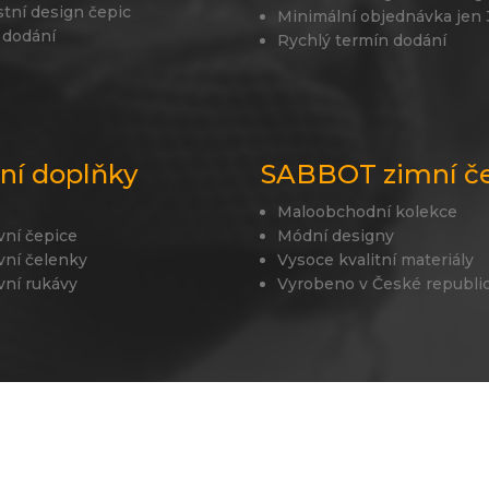
stní design čepic
Minimální objednávka jen
 dodání
Rychlý termín dodání
lní doplňky
SABBOT zimní č
Maloobchodní kolekce
vní čepice
Módní designy
vní čelenky
Vysoce kvalitní materiály
vní rukávy
Vyrobeno v České republi