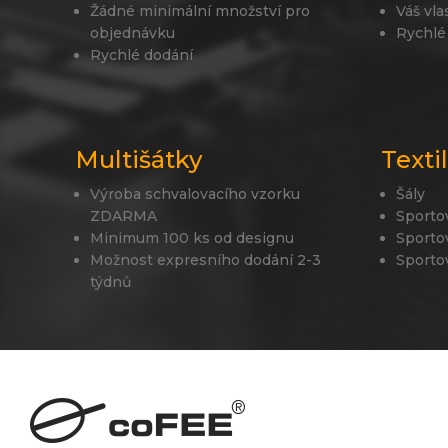
Žádné minimální množství pro
Váš vla
objednávku
Rychlé
Rychlé dodání
Multišátky
Texti
Výroba schvalovacího vzorku
Šály
ZDARMA
Sporto
Minimum 100 ks od designu
Sporto
Možnost expresního dodání 2-3
Sporto
týdnů