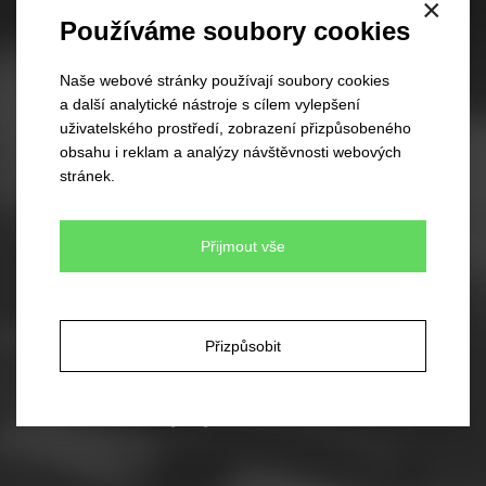
60 různých modelů
×
Používáme soubory cookies
350 barevných kombinací
Žádné minimální množství pro objednávku
Rychlé dodání
Naše webové stránky používají soubory cookies
a další analytické nástroje s cílem vylepšení
uživatelského prostředí, zobrazení přizpůsobeného
obsahu i reklam a analýzy návštěvnosti webových
Skladové čepice
stránek.
45 různých modelů
330 barevných kombinací
Váš vlastní design čepic
Přijmout vše
Rychlé dodání
Zakázková výroba kšiltovek
Přizpůsobit
Unikátní a originální design
Minimální objednávka jen 300ks
Rychlý termín dodání