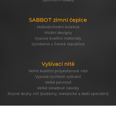
Sportovní rukávy
SABBOT zimní čepice
Maloobchodní kolekce
Módní designy
Vysoce kvalitní materiály
Vyrobeno v České republice
Vyšívací nitě
Velmi kvalitní polyesterové nitě
Vysoká rychlost vyšívání
Velká pevnost
Velké skladové zásoby
Různé druhy nití (bobbiny, metalické a další speciální)